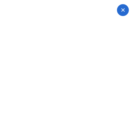
✕
城
影视中心
联系我们
登录平台